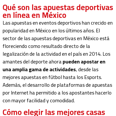
Qué son las apuestas deportivas
en línea en México
Las apuestas en eventos deportivos han crecido en
popularidad en México en los últimos años. El
sector de las apuestas deportivas en México está
floreciendo como resultado directo de la
legalización de la actividad en el país en 2014. Los
amantes del deporte ahora
pueden apostar en
una amplia gama de actividades
, desde las
mejores apuestas en fútbol hasta los Esports.
Además, el desarrollo de plataformas de apuestas
por Internet ha permitido a los apostantes hacerlo
con mayor facilidad y comodidad.
Cómo elegir las mejores casas