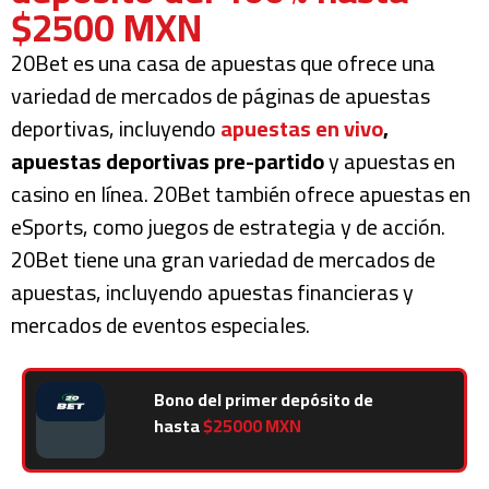
$2500 MXN
20Bet es una casa de apuestas que ofrece una
variedad de mercados de páginas de apuestas
deportivas, incluyendo
apuestas en vivo
,
apuestas deportivas pre-partido
y apuestas en
casino en línea. 20Bet también ofrece apuestas en
eSports, como juegos de estrategia y de acción.
20Bet tiene una gran variedad de mercados de
apuestas, incluyendo apuestas financieras y
mercados de eventos especiales.
Bono del primer depósito de
hasta
$25000 MXN