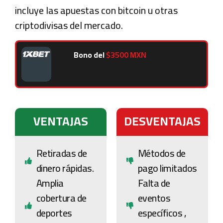
incluye las apuestas con bitcoin u otras
criptodivisas del mercado.
Bono del
$3500 MXN
VENTAJAS
DESVENTAJAS
Retiradas de
Métodos de
dinero rápidas.
pago limitados
Amplia
Falta de
cobertura de
eventos
deportes
específicos ,