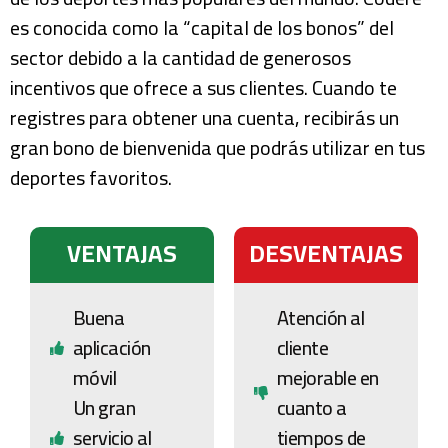
es conocida como la “capital de los bonos” del
sector debido a la cantidad de generosos
incentivos que ofrece a sus clientes. Cuando te
registres para obtener una cuenta, recibirás un
gran bono de bienvenida que podrás utilizar en tus
deportes favoritos.
VENTAJAS
DESVENTAJAS
Buena
Atención al
aplicación
cliente
móvil
mejorable en
Un gran
cuanto a
servicio al
tiempos de