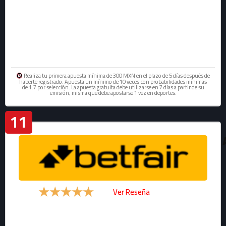
Realiza tu primera apuesta mínima de 300 MXN en el plazo de 5 días después de
haberte registrado. Apuesta un mínimo de 10 veces con probabilidades mínimas
de 1.7 por selección. La apuesta gratuita debe utilizarse en 7 días a partir de su
emisión, misma que debe apostarse 1 vez en deportes.
11
Ver Reseña
★★★★★