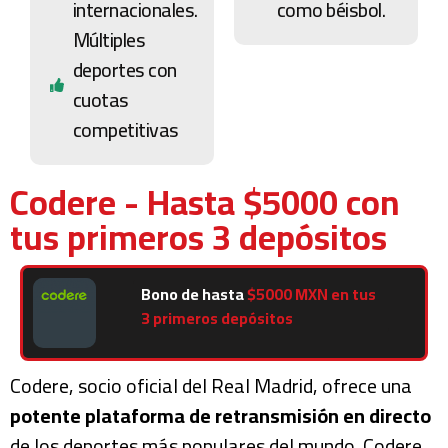
internacionales.
como béisbol.
Múltiples
deportes con
cuotas
competitivas
Codere - Hasta $5000 con
tus primeros 3 depósitos
Bono de hasta
$5000 MXN en tus
3 primeros depósitos
Codere, socio oficial del Real Madrid, ofrece una
potente plataforma de retransmisión en directo
de los deportes más populares del mundo. Codere