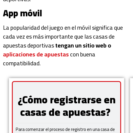
App móvil
La popularidad del juego en el móvil significa que
cada vez es más importante que las casas de
apuestas deportivas
tengan un sitio web o
aplicaciones de apuestas
con buena
compatibilidad.
¿Cómo registrarse en
casas de apuestas?
Para comenzar el proceso de registro en una casa de