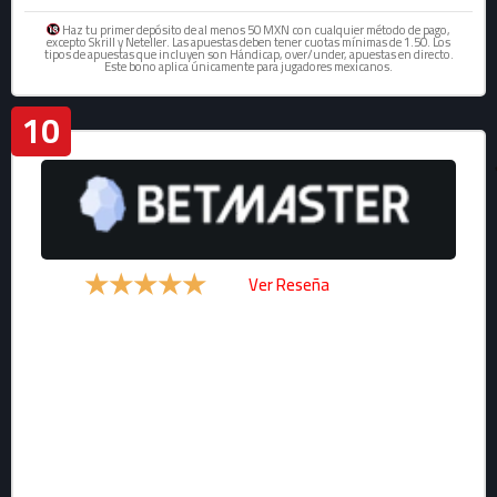
Haz tu primer depósito de al menos 50 MXN con cualquier método de pago,
excepto Skrill y Neteller. Las apuestas deben tener cuotas mínimas de 1.50. Los
tipos de apuestas que incluyen son Hándicap, over/under, apuestas en directo.
Este bono aplica únicamente para jugadores mexicanos.
10
Ver Reseña
★★★★★