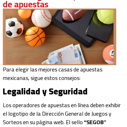
de apuestas
Para elegir las mejores casas de apuestas
mexicanas, sigue estos consejos:
Legalidad y Seguridad
Los operadores de apuestas en línea deben exhibir
el logotipo de la Dirección General de Juegos y
Sorteos en su página web. El sello
“SEGOB”