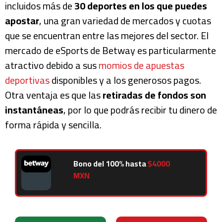
incluidos más de
30 deportes en los que puedes
apostar
, una gran variedad de mercados y cuotas
que se encuentran entre las mejores del sector. El
mercado de eSports de Betway es particularmente
atractivo debido a sus
momios de apuestas
deportivas
disponibles y a los generosos pagos.
Otra ventaja es que las
retiradas de fondos son
instantáneas
, por lo que podrás recibir tu dinero de
forma rápida y sencilla.
Bono del 100% hasta
$4000
MXN