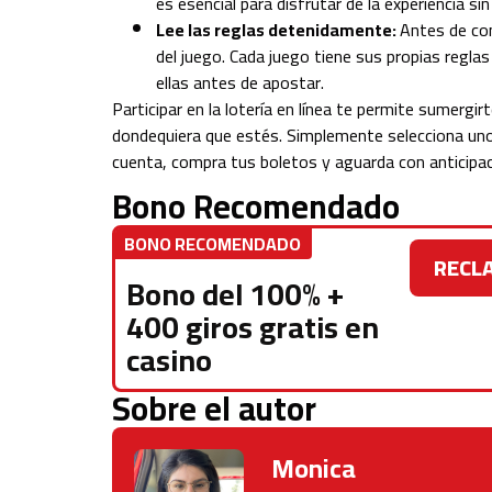
es esencial para disfrutar de la experiencia si
Lee las reglas detenidamente:
Antes de co
del juego. Cada juego tiene sus propias regla
ellas antes de apostar.
Participar en la lotería en línea te permite sumergir
dondequiera que estés. Simplemente selecciona un
cuenta, compra tus boletos y aguarda con anticipac
Bono Recomendado
BONO RECOMENDADO
RECL
Bono del 100% +
400 giros gratis en
casino
Sobre el autor
Monica