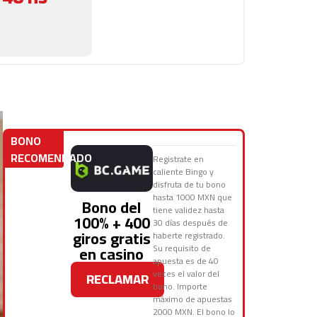
BONO
RECOMENDADO
Registrate en
caliente Bingo y
disfruta de tu bono
hasta 1000 MXN que
Bono del
tiene validez hasta
100% + 400
30 días después de
giros gratis
haberte registrado.
en casino
Su requisito de
apuesta es de 40
veces el valor del
RECLAMAR
bono. Importe
máximo de apuestas
2000 MXN. El bono lo