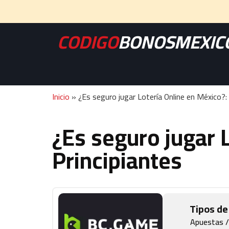
CODIGO
BONOSMEXIC
Inicio
»
¿Es seguro jugar Lotería Online en México?: 
¿Es seguro jugar 
Principiantes
Tipos de
Apuestas /