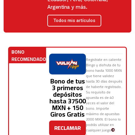
Argentina y más.
Todos mis artículos
BONO
RECOMENDADO
Registrate en caliente
Bingo y disfruta de tu
bono hasta 1000 MXN
que tiene validez
Bono de tus
hasta 30 días después
3 primeros
de haberte registrado.
depósitos
Su requisito de
apuesta es de 40
hasta 37500
veces el valor del
MXN + 150
bono. Importe
Giros Gratis
máximo de apuestas
2000 MXN. El bono lo
podrás utilizar en
RECLAMAR
cualquier juego