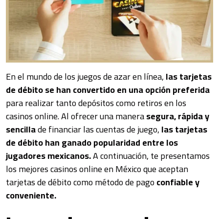
En el mundo de los juegos de azar en línea,
las tarjetas
de débito se han convertido en una opción preferida
para realizar tanto depósitos como retiros en los
casinos online. Al ofrecer una manera
segura, rápida y
sencilla
de financiar las cuentas de juego,
las tarjetas
de débito han ganado popularidad entre los
jugadores mexicanos.
A continuación, te presentamos
los mejores casinos online en México que aceptan
tarjetas de débito como método de pago
confiable y
conveniente.