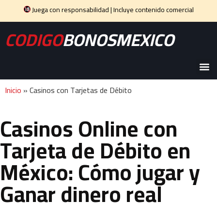
Juega con responsabilidad | Incluye contenido comercial
CODIGO
BONOSMEXICO
Inicio
»
Casinos con Tarjetas de Débito
Casinos Online con
Tarjeta de Débito en
México: Cómo jugar y
Ganar dinero real