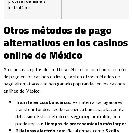
procesan de manera
instantánea
Otros métodos de pago
alternativos en los casinos
online de México
Aunque las tarjetas de crédito y débito son una forma común
de pago en los casinos en línea, existen otros métodos de
pago alternativos que han ganado popularidad en los casinos
en línea de México:
Transferencias bancarias:
Permiten a los jugadores
transferir fondos desde su cuenta bancaria a la cuenta
del casino. Este método es
seguro y confiable
, pero
puede implicar
tiempos de procesamiento más largos.
Billeteras electrónicas:
Plataformas como
Skrill
y