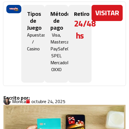
VISITAR
Tipos
Métodos
Retiro
de
de
24/48
Juego
pago
hs
Apuestas
Visa,
/
Mastercard,
Casino
PaySafeCard,
SPEI,
MercadoPago,
OXXO
Escrito por:
Monica
octubre 24, 2025