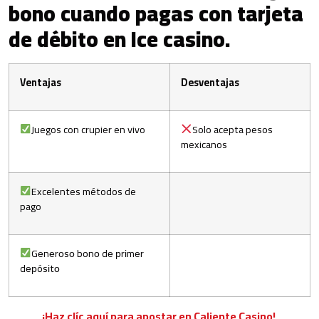
bono cuando pagas con tarjeta
de débito en Ice casino.
Ventajas
Desventajas
Juegos con crupier en vivo
Solo acepta pesos
mexicanos
Excelentes métodos de
pago
Gеnеrоsо bоnо dе рrіmеr
dерósіtо
¡Haz clíc aquí para apostar en Caliente Casino!