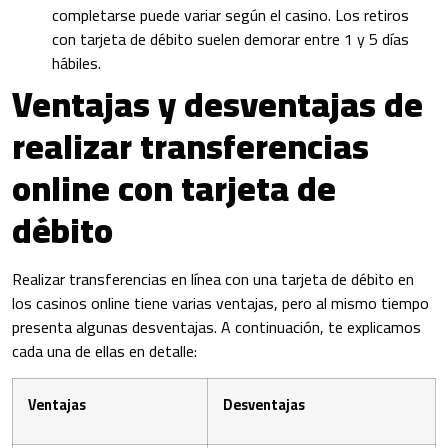
completarse puede variar según el casino. Los retiros
con tarjeta de débito suelen demorar entre 1 y 5 días
hábiles.
Ventajas y desventajas de
realizar transferencias
online con tarjeta de
débito
Realizar transferencias en línea con una tarjeta de débito en
los casinos online tiene varias ventajas, pero al mismo tiempo
presenta algunas desventajas. A continuación, te explicamos
cada una de ellas en detalle:
Ventajas
Desventajas