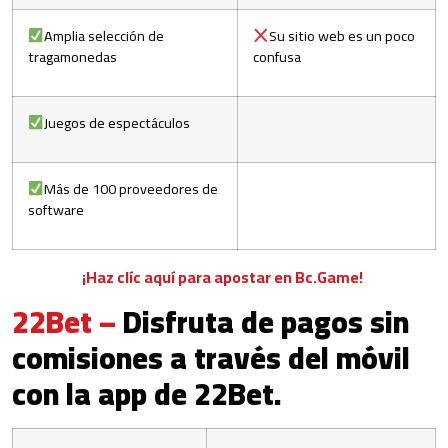
Amplia selección de
Su sitio web es un poco
tragamonedas
confusa
Juegos de espectáculos
Más de 100 proveedores de
software
¡Haz clíc aquí para apostar en Bc.Game!
22Bet –
Disfruta de pagos sin
comisiones a través del móvil
con la app de 22Bet.