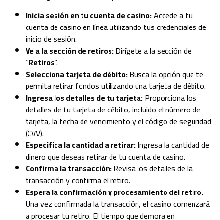
Inicia sesión en tu cuenta de casino:
Accede a tu
cuenta de casino en línea utilizando tus credenciales de
inicio de sesión.
Ve a la sección de retiros:
Dirígete a la sección de
“
Retiros
”.
Selecciona tarjeta de débito:
Busca la opción que te
permita retirar fondos utilizando una tarjeta de débito.
Ingresa los detalles de tu tarjeta:
Proporciona los
detalles de tu tarjeta de débito, incluido el número de
tarjeta, la fecha de vencimiento y el código de seguridad
(CVV).
Especifica la cantidad a retirar:
Ingresa la cantidad de
dinero que deseas retirar de tu cuenta de casino.
Confirma la transacción:
Revisa los detalles de la
transacción y confirma el retiro.
Espera la confirmación y procesamiento del retiro:
Una vez confirmada la transacción, el casino comenzará
a procesar tu retiro. El tiempo que demora en