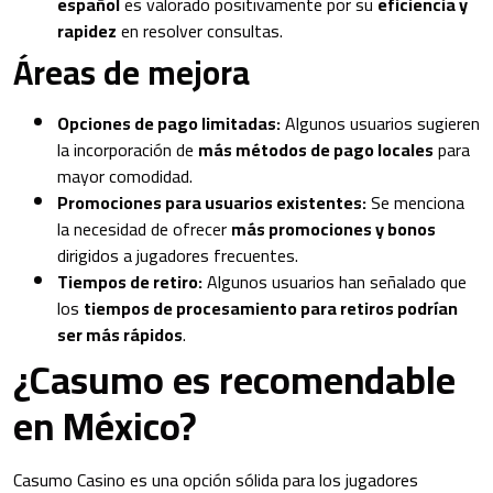
español
es valorado positivamente por su
eficiencia y
rapidez
en resolver consultas.
Áreas de mejora
Opciones de pago limitadas:
Algunos usuarios sugieren
la incorporación de
más métodos de pago locales
para
mayor comodidad.
Promociones para usuarios existentes:
Se menciona
la necesidad de ofrecer
más promociones y bonos
dirigidos a jugadores frecuentes.
Tiempos de retiro:
Algunos usuarios han señalado que
los
tiempos de procesamiento para retiros podrían
ser más rápidos
.
¿Casumo es recomendable
en México?
Casumo Casino es una opción sólida para los jugadores