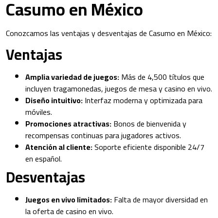
Casumo en México
Conozcamos las ventajas y desventajas de Casumo en México:
Ventajas
Amplia variedad de juegos:
Más de 4,500 títulos que
incluyen tragamonedas, juegos de mesa y casino en vivo.
Diseño intuitivo:
Interfaz moderna y optimizada para
móviles.
Promociones atractivas:
Bonos de bienvenida y
recompensas continuas para jugadores activos.
Atención al cliente:
Soporte eficiente disponible 24/7
en español.
Desventajas
Juegos en vivo limitados:
Falta de mayor diversidad en
la oferta de casino en vivo.