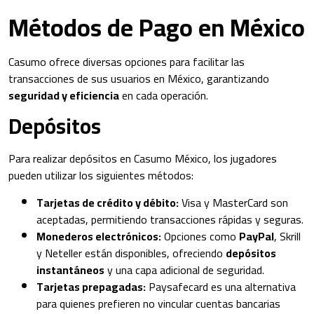
Métodos de Pago en México
Casumo ofrece diversas opciones para facilitar las
transacciones de sus usuarios en México, garantizando
seguridad y eficiencia
en cada operación.
Depósitos
Para realizar depósitos en Casumo México, los jugadores
pueden utilizar los siguientes métodos:
Tarjetas de crédito y débito:
Visa y MasterCard son
aceptadas, permitiendo transacciones rápidas y seguras.
Monederos electrónicos:
Opciones como
PayPal
, Skrill
y Neteller están disponibles, ofreciendo
depósitos
instantáneos
y una capa adicional de seguridad.
Tarjetas prepagadas:
Paysafecard es una alternativa
para quienes prefieren no vincular cuentas bancarias