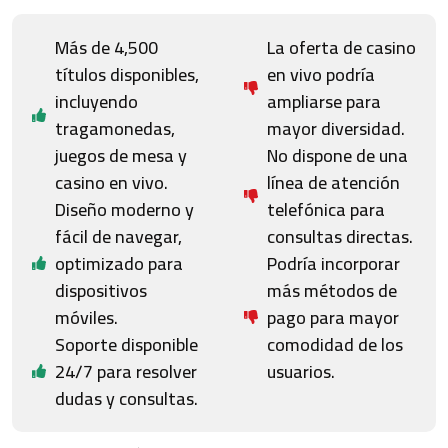
Más de 4,500
La oferta de casino
títulos disponibles,
en vivo podría
incluyendo
ampliarse para
tragamonedas,
mayor diversidad.
juegos de mesa y
No dispone de una
casino en vivo.
línea de atención
Diseño moderno y
telefónica para
fácil de navegar,
consultas directas.
optimizado para
Podría incorporar
dispositivos
más métodos de
móviles.
pago para mayor
Soporte disponible
comodidad de los
24/7 para resolver
usuarios.
dudas y consultas.