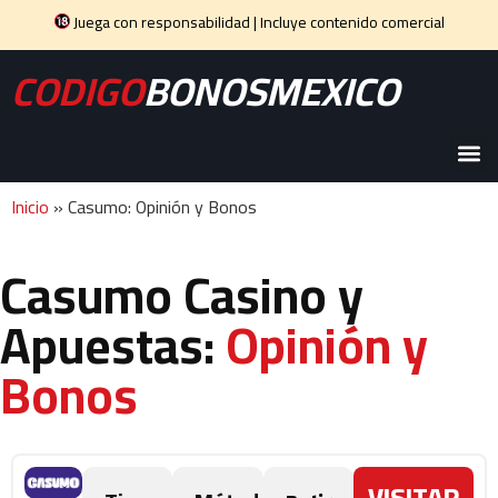
Juega con responsabilidad | Incluye contenido comercial
CODIGO
BONOSMEXICO
Inicio
»
Casumo: Opinión y Bonos
Casumo Casino y
Apuestas:
Opinión y
Bonos
VISITAR