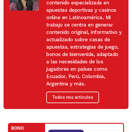
contenido especializada en
apuestas deportivas y casinos
online en Latinoamérica. Mi
trabajo se centra en generar
contenido original, informativo y
actualizado sobre casas de
apuestas, estrategias de juego,
bonos de bienvenida, adaptado
a las necesidades de los
jugadores en países como
Ecuador, Perú, Colombia,
Argentina y más.
Todos mis artículos
BONO