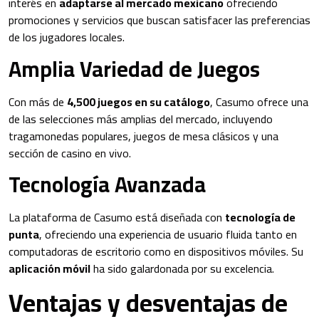
interés en
adaptarse al mercado mexicano
ofreciendo
promociones y servicios que buscan satisfacer las preferencias
de los jugadores locales.
Amplia Variedad de Juegos
Con más de
4,500 juegos en su catálogo
, Casumo ofrece una
de las selecciones más amplias del mercado, incluyendo
tragamonedas populares, juegos de mesa clásicos y una
sección de casino en vivo.
Tecnología Avanzada
La plataforma de Casumo está diseñada con
tecnología de
punta
, ofreciendo una experiencia de usuario fluida tanto en
computadoras de escritorio como en dispositivos móviles. Su
aplicación móvil
ha sido galardonada por su excelencia.
Ventajas y desventajas de