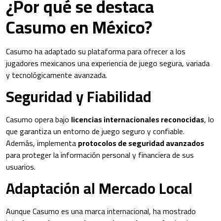
¿Por qué se destaca
Casumo en México?
Casumo ha adaptado su plataforma para ofrecer a los
jugadores mexicanos una experiencia de juego segura, variada
y tecnológicamente avanzada.
Seguridad y Fiabilidad
Casumo opera bajo
licencias internacionales reconocidas
, lo
que garantiza un entorno de juego seguro y confiable.
Además, implementa
protocolos de seguridad avanzados
para proteger la información personal y financiera de sus
usuarios.
Adaptación al Mercado Local
Aunque Casumo es una marca internacional, ha mostrado