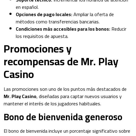
en español.
Opciones de pago locales:
Ampliar la oferta de
métodos como transferencias bancarias.
Condiciones más accesibles para los bonos:
Reducir
los requisitos de apuesta.
Promociones y
recompensas de Mr. Play
Casino
Las promociones son uno de los puntos más destacados de
Mr. Play Casino
, diseñadas para captar nuevos usuarios y
mantener el interés de los jugadores habituales.
Bono de bienvenida generoso
El bono de bienvenida incluye un porcentaje significativo sobre