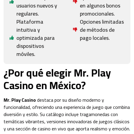
usuarios nuevos y
en algunos bonos
regulares.
promocionales.
Plataforma
Opciones limitadas
intuitiva y
de métodos de
optimizada para
pago locales.
dispositivos
móviles.
¿Por qué elegir Mr. Play
Casino en México?
Mr. Play Casino
destaca por su diseño moderno y
funcionalidad, ofreciendo una experiencia de juego que combina
diversión y estilo. Su catálogo incluye tragamonedas con
temáticas vibrantes, versiones innovadoras de juegos clásicos
y una sección de casino en vivo que aporta realismo y emoción.