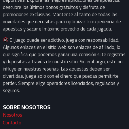
descubre los últimos bonos gratuitos y disfruta de
promociones exclusivas. Mantente al tanto de todas las
novedades que necesitas para optimizar tu experiencia de
apuestas y sacar el máximo provecho de cada jugada.
El juego puede ser adictivo, juega con responsabilidad.
Algunos enlaces en el sitio web son enlaces de afiliado, lo
que significa que podemos ganar una comisión si te registras
y depositas a través de nuestro sitio. Sin embargo, esto no
influye en nuestras reseñas. Las apuestas deben ser
divertidas, juega solo con el dinero que puedas permitirte
perder. Siempre elige operadores licenciados, regulados y
seguros.
SOBRE NOSOTROS
Nosotros
Contacto