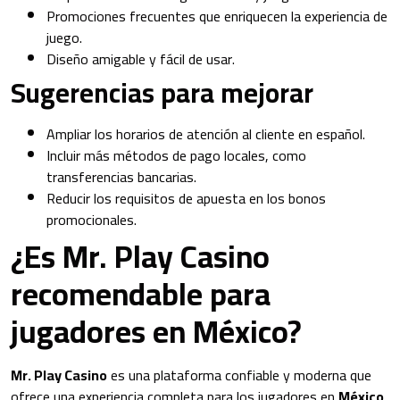
Promociones frecuentes que enriquecen la experiencia de
juego.
Diseño amigable y fácil de usar.
Sugerencias para mejorar
Ampliar los horarios de atención al cliente en español.
Incluir más métodos de pago locales, como
transferencias bancarias.
Reducir los requisitos de apuesta en los bonos
promocionales.
¿Es Mr. Play Casino
recomendable para
jugadores en México?
Mr. Play Casino
es una plataforma confiable y moderna que
ofrece una experiencia completa para los jugadores en
México
.