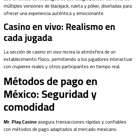
múltiples versiones de blackjack, ruleta y póker, diseñadas para
ofrecer una experiencia auténtica y emocionante.
Casino en vivo: Realismo en
cada jugada
La sección de casino en vivo recrea la atmósfera de un
establecimiento físico, permitiendo a los jugadores interactuar
con crupieres reales y otros participantes en tiempo real.
Métodos de pago en
México: Seguridad y
comodidad
Mr. Play Casino
asegura transacciones rápidas y confiables
con métodos de pago adaptados al mercado mexicano.