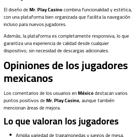
El diseño de
Mr. Play Casino
combina funcionalidad y estética,
con una plataforma bien organizada que facilita la navegación
incluso para nuevos jugadores.
Además, la plataforma es completamente responsiva, lo que
garantiza una experiencia de calidad desde cualquier
dispositivo, sin necesidad de descargas adicionales.
Opiniones de los jugadores
mexicanos
Los comentarios de los usuarios en
México
destacan varios
puntos positivos de
Mr. Play Casino
, aunque también
mencionan áreas de mejora.
Lo que valoran los jugadores
Amplia variedad de tragamonedas y juegos de mesa.