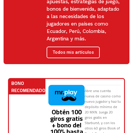
apuestas, estrategias de juego,
bonos de bienvenida, adaptado
a las necesidades de los
jugadores en países como
Ecuador, Perú, Colombia,
Argentina y más.
Todos mis artículos
BONO
RECOMENDADO
Abre una cuenta
nueva de casino como
nuevo jugador y haz tu
depósito mínimo de
Obtén 100
20 MXN. Juega 20
giros gratis
giros gratis en
+ bono del
Starburst, y con los
otros 40 giros Book of
100% hasta