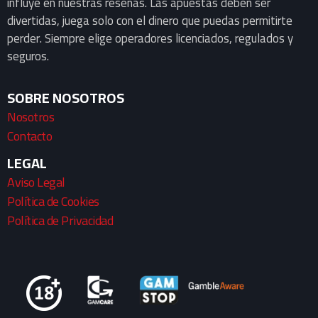
influye en nuestras reseñas. Las apuestas deben ser
divertidas, juega solo con el dinero que puedas permitirte
perder. Siempre elige operadores licenciados, regulados y
seguros.
SOBRE NOSOTROS
Nosotros
Contacto
LEGAL
Aviso Legal
Política de Cookies
Política de Privacidad