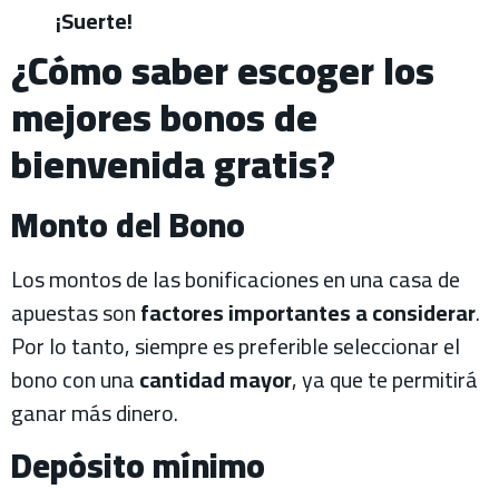
¡Suerte!
¿Cómo saber escoger los
mejores bonos de
bienvenida gratis?
Monto del Bono
Los montos de las bonificaciones en una casa de
apuestas son
factores importantes a considerar
.
Por lo tanto, siempre es preferible seleccionar el
bono con una
cantidad mayor
, ya que te permitirá
ganar más dinero.
Depósito mínimo