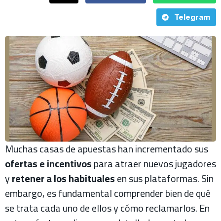
Telegram
Muchas casas de apuestas han incrementado sus
ofertas e incentivos
para atraer nuevos jugadores
y
retener a los habituales
en sus plataformas. Sin
embargo, es fundamental comprender bien de qué
se trata cada uno de ellos y cómo reclamarlos. En