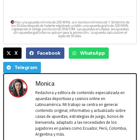
Haz una apuesta mínima de 200 MXN, con momios mínimos de 1.50 dentro de
los 30 días después de haberte registrado y obtén una apuesta gratis de 200 MXN,
ingresando el código promocional ZRW10M. Las apuestas anuladas, las apuestas
con apuestas gratuitas no aplican para la promoción. La apuesta caducará en el
lapso de 30 días.
X
Facebook
WhatsApp
Telegram
Monica
Redactora y editora de contenido especializada en
apuestas deportivas y casinos online en
Latinoamérica. Mi trabajo se centra en generar
contenido original, informativo y actualizado sobre
casas de apuestas, estrategias de juego, bonos de
bienvenida, adaptado a las necesidades de los
jugadores en países como Ecuador, Perú, Colombia,
Argentina y más.