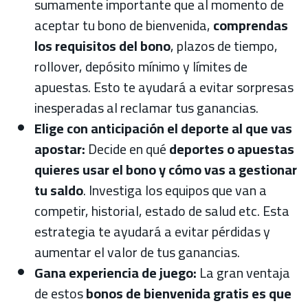
sumamente importante que al momento de
aceptar tu bono de bienvenida,
comprendas
los requisitos del bono
, plazos de tiempo,
rollover, depósito mínimo y límites de
apuestas. Esto te ayudará a evitar sorpresas
inesperadas al reclamar tus ganancias.
Elige con anticipación el deporte al que vas
apostar:
Decide en qué
deportes o apuestas
quieres usar el bono y cómo vas a gestionar
tu saldo
. Investiga los equipos que van a
competir, historial, estado de salud etc. Esta
estrategia te ayudará a evitar pérdidas y
aumentar el valor de tus ganancias.
Gana experiencia de juego:
La gran ventaja
de estos
bonos de bienvenida gratis es que