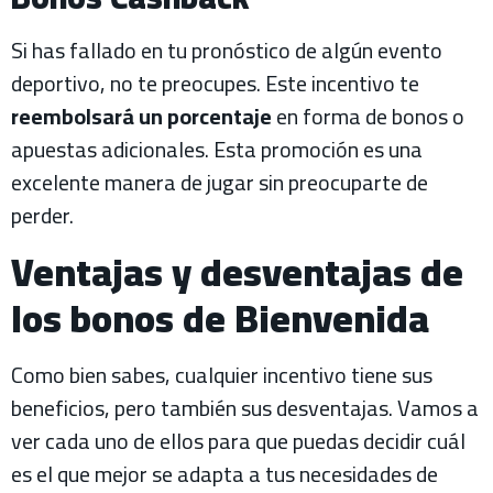
Si has fallado en tu pronóstico de algún evento
deportivo, no te preocupes. Este incentivo te
reembolsará un porcentaje
en forma de bonos o
apuestas adicionales. Esta promoción es una
excelente manera de jugar sin preocuparte de
perder.
Ventajas y desventajas de
los bonos de Bienvenida
Como bien sabes, cualquier incentivo tiene sus
beneficios, pero también sus desventajas. Vamos a
ver cada uno de ellos para que puedas decidir cuál
es el que mejor se adapta a tus necesidades de