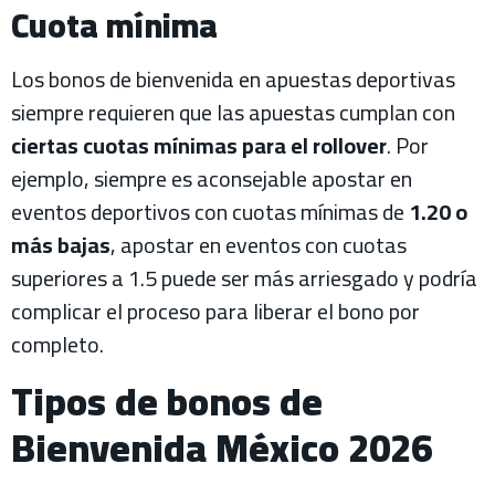
Cuota mínima
Los bonos de bienvenida en apuestas deportivas
siempre requieren que las apuestas cumplan con
ciertas cuotas mínimas para el rollover
. Por
ejemplo, siempre es aconsejable apostar en
eventos deportivos con cuotas mínimas de
1.20 o
más bajas
, apostar en eventos con cuotas
superiores a 1.5 puede ser más arriesgado y podría
complicar el proceso para liberar el bono por
completo.
Tipos de bonos de
Bienvenida México 2026