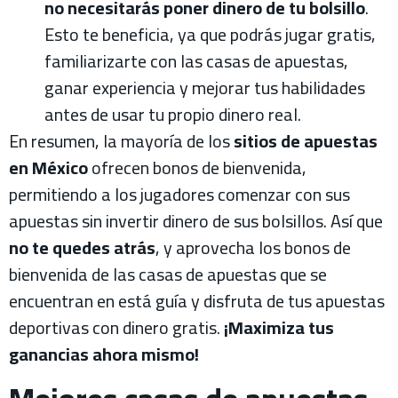
no necesitarás poner dinero de tu bolsillo
.
Esto te beneficia, ya que podrás jugar gratis,
familiarizarte con las casas de apuestas,
ganar experiencia y mejorar tus habilidades
antes de usar tu propio dinero real.
En resumen, la mayoría de los
sitios de apuestas
en México
ofrecen bonos de bienvenida,
permitiendo a los jugadores comenzar con sus
apuestas sin invertir dinero de sus bolsillos. Así que
no te quedes atrás
, y aprovecha los bonos de
bienvenida de las casas de apuestas que se
encuentran en está guía y disfruta de tus apuestas
deportivas con dinero gratis.
¡Maximiza tus
ganancias ahora mismo!