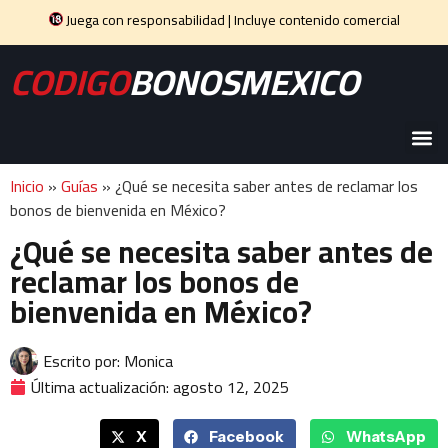
Juega con responsabilidad | Incluye contenido comercial
CODIGO
BONOSMEXICO
Inicio
»
Guías
»
¿Qué se necesita saber antes de reclamar los
bonos de bienvenida en México?
¿Qué se necesita saber antes de
reclamar los bonos de
bienvenida en México?
Escrito por:
Monica
Última actualización:
agosto 12, 2025
X
Facebook
WhatsApp