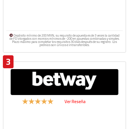
Depósito mínimo de 200 MXN, su requisito de apuesta es de 3 veces la cantidad
de FD otorgados con momios mínimos de -200 en apuestas combinadas y simples.
Plazo máximo para completar los requisitos 30 días después de su registro. Los
premios son únicos e intransferibles.
3
Ver Reseña
★★★★★