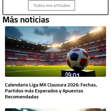
Todos mis artículos
Más noticias
Calendario Liga MX Clausura 2026: Fechas,
Partidos más Esperados y Apuestas
Recomendadas