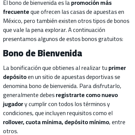
El bono de bienvenida es la
promoción más
frecuente
que ofrecen las casas de apuestas en
México, pero también existen otros tipos de bonos
que vale la pena explorar. A continuación
presentamos algunos de estos bonos gratuitos:
Bono de Bienvenida
La bonificación que obtienes al realizar tu
primer
depósito
en un sitio de apuestas deportivas se
denomina bono de bienvenida. Para disfrutarlo,
generalmente debes
registrarte como nuevo
jugador
y cumplir con todos los términos y
condiciones, que incluyen requisitos como el
rollover, cuota mínima, depósito mínimo
, entre
otros.