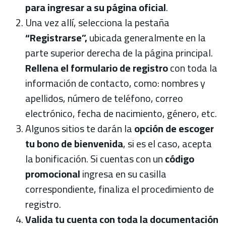
para ingresar a su página oficial
.
Una vez allí, selecciona la pestaña
“Registrarse”,
ubicada generalmente en la
parte superior derecha de la página principal.
Rellena el formulario de registro
con toda la
información de contacto, como: nombres y
apellidos, número de teléfono, correo
electrónico, fecha de nacimiento, género, etc.
Algunos sitios te darán la
opción de escoger
tu bono de bienvenida
, si es el caso, acepta
la bonificación. Si cuentas con un
código
promocional
ingresa en su casilla
correspondiente, finaliza el procedimiento de
registro.
Valida tu cuenta con toda la documentación