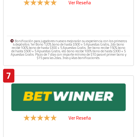
Ver Reseña
★★★★★
Bonificación para jugadores nuevos mejorarán su experiencia con los primeros
4 depósitos.1er Bono 120% bono de hasta $500 + 5 Apuestas Gratis, 2do bono
recibe 100% bono de hasta $300 + 5 Apuestas Gratis. 3er bono recibe 150% bono
de hasta $500 + 5 Apuestas Gratis, 4to bono recibe 100% bono de hasta $300 + 5
Apuestas Gratis. Plazo de 7 días con importe mínimo de $10 para el primer bono y
$15 para las 2das, 3ras y 4tas bonificaciones.
7
Ver Reseña
★★★★★