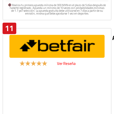
Realiza tu primera apuesta mínima de 300 MXN en el plazo de 5 días después de
haberte registrado. Apuesta un mínimo de 10 veces con probabilidades mínimas
de 1.7 por selección. La apuesta gratuita debe utilizarse en 7 días a partir de su
emisión, misma que debe apostarse 1 vez en deportes.
11
Ver Reseña
★★★★★