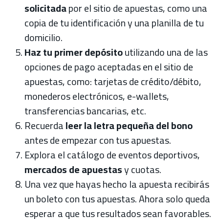
solicitada
por el sitio de apuestas, como una
copia de tu identificación y una planilla de tu
domicilio.
Haz tu primer depósito
utilizando una de las
opciones de pago aceptadas en el sitio de
apuestas, como: tarjetas de crédito/débito,
monederos electrónicos, e-wallets,
transferencias bancarias, etc.
Recuerda
leer la letra pequeña del bono
antes de empezar con tus apuestas.
Explora el catálogo de eventos deportivos,
mercados de apuestas
y cuotas.
Una vez que hayas hecho la apuesta recibirás
un boleto con tus apuestas. Ahora solo queda
esperar a que tus resultados sean favorables.