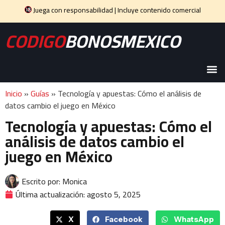
Juega con responsabilidad | Incluye contenido comercial
CODIGO
BONOSMEXICO
Inicio
»
Guías
»
Tecnología y apuestas: Cómo el análisis de
datos cambio el juego en México
Tecnología y apuestas: Cómo el
análisis de datos cambio el
juego en México
Escrito por:
Monica
Última actualización:
agosto 5, 2025
X
Facebook
WhatsApp