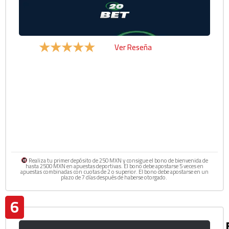
Ver Reseña
★★★★★
Realiza tu primer depósito de 250 MXN y consigue el bono de bienvenida de
hasta 2500 MXN en apuestas deportivas. El bono debe apostarse 5 veces en
apuestas combinadas con cuotas de 2 o superior. El bono debe apostarse en un
plazo de 7 días después de haberse otorgado.
6