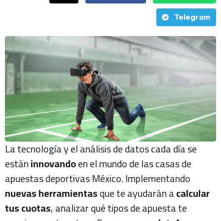
Telegram
La tecnología y el análisis de datos cada día se
están
innovando
en el mundo de las casas de
apuestas deportivas México. Implementando
nuevas herramientas
que te ayudarán a
calcular
tus cuotas
, analizar qué tipos de apuesta te