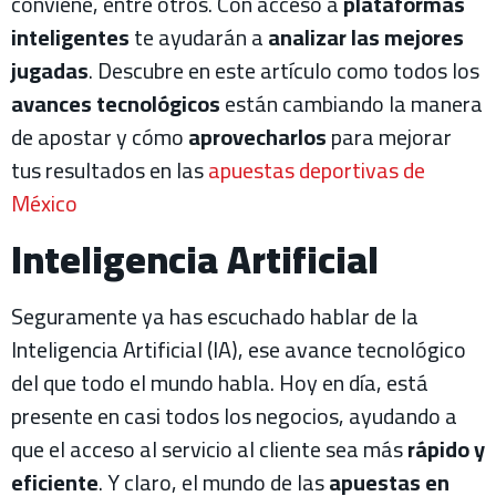
conviene, entre otros. Con acceso a
plataformas
inteligentes
te ayudarán a
analizar las mejores
jugadas
. Descubre en este artículo como todos los
avances tecnológicos
están cambiando la manera
de apostar y cómo
aprovecharlos
para mejorar
tus resultados en las
apuestas deportivas de
México
Inteligencia Artificial
Seguramente ya has escuchado hablar de la
Inteligencia Artificial (IA), ese avance tecnológico
del que todo el mundo habla. Hoy en día, está
presente en casi todos los negocios, ayudando a
que el acceso al servicio al cliente sea más
rápido y
eficiente
. Y claro, el mundo de las
apuestas en