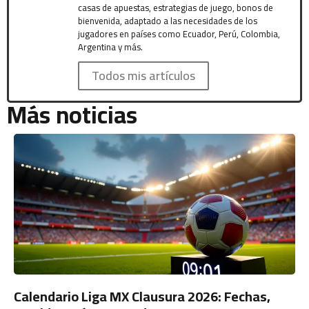
casas de apuestas, estrategias de juego, bonos de
bienvenida, adaptado a las necesidades de los
jugadores en países como Ecuador, Perú, Colombia,
Argentina y más.
Todos mis artículos
Más noticias
Calendario Liga MX Clausura 2026: Fechas,