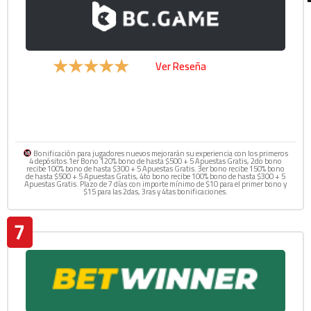
Ver Reseña
★★★★★
Bonificación para jugadores nuevos mejorarán su experiencia con los primeros
4 depósitos.1er Bono 120% bono de hasta $500 + 5 Apuestas Gratis, 2do bono
recibe 100% bono de hasta $300 + 5 Apuestas Gratis. 3er bono recibe 150% bono
de hasta $500 + 5 Apuestas Gratis, 4to bono recibe 100% bono de hasta $300 + 5
Apuestas Gratis. Plazo de 7 días con importe mínimo de $10 para el primer bono y
$15 para las 2das, 3ras y 4tas bonificaciones.
7