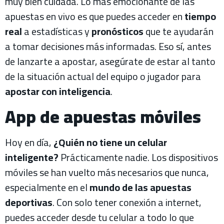
muy bien cuidada. Lo más emocionante de las
apuestas en vivo es que puedes acceder en
tiempo
real
a estadísticas y
pronósticos
que te ayudarán
a tomar decisiones más informadas. Eso sí, antes
de lanzarte a apostar, asegúrate de estar al tanto
de la situación actual del equipo o jugador para
apostar con inteligencia
.
App de apuestas móviles
Hoy en día,
¿Quién no tiene un celular
inteligente?
Prácticamente nadie. Los dispositivos
móviles se han vuelto más necesarios que nunca,
especialmente en el
mundo de las apuestas
deportivas
. Con solo tener conexión a internet,
puedes acceder desde tu celular a todo lo que