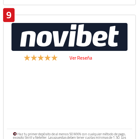
9
Ver Reseña
★★★★★
Haz tu primer depósito de al menos 50 MXN con cualquier método de pago,
excepto Skrill y Neteller. Las apuestas deben tener cuotas mínimas de 1.50. Los