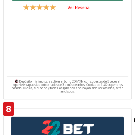
Ver Reseña
★★★★★
Depósito mínimo para activar el bono 20 MXN con apuestas de 5 veces el
importe en apuestas combinadas de 3 o más eventos. Cuotas de 1.40 superiores,
pasado 30 días, si el bono y todas las ganancias no hayan sido reclamados, serán
anulados.
8