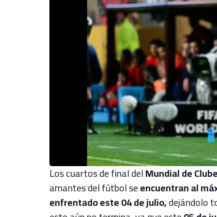
Los cuartos de final del
Mundial de Club
amantes del fútbol se
encuentran al má
enfrentado este 04 de julio,
dejándolo to
esto aún no termina, ya que este
05 de ju