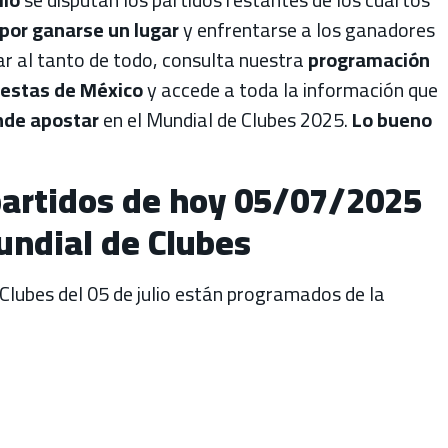
 por ganarse un lugar
y enfrentarse a los ganadores
tar al tanto de todo, consulta nuestra
programación
uestas de México
y accede a toda la información que
nde apostar
en el Mundial de Clubes 2025.
Lo bueno
partidos de hoy 05/07/2025
undial de Clubes
Clubes del 05 de julio están programados de la