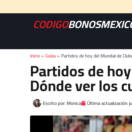
CODIGO
BONOSMEXIC
Inicio
»
Guías
»
Partidos de hoy del Mundial de Club
Partidos de hoy
Dónde ver los cu
Escrito por:
Monica
Última actualización:
j