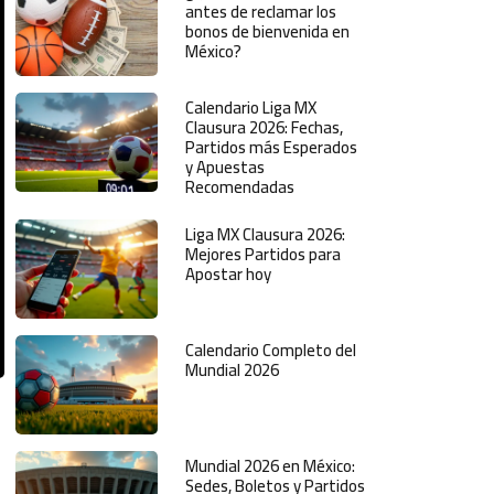
antes de reclamar los
bonos de bienvenida en
México?
Calendario Liga MX
Clausura 2026: Fechas,
Partidos más Esperados
y Apuestas
Recomendadas
Liga MX Clausura 2026:
Mejores Partidos para
Apostar hoy
Calendario Completo del
Mundial 2026
Mundial 2026 en México:
Sedes, Boletos y Partidos