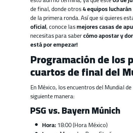
de final, donde otros
4 equipos lucharán
de la primera ronda. Así que si quieres es
oficial
, conoce las
mejores casas de ap
necesitas para saber
cómo apostar y do
está por empezar!
Programación de los 
cuartos de final del M
En México, los encuentros del Mundial de 
siguiente manera:
PSG vs. Bayern Múnich
Hora:
18:00 (Hora México)