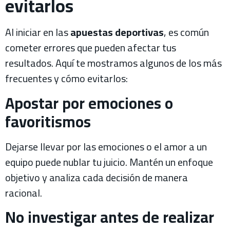
evitarlos
Al iniciar en las
apuestas deportivas
, es común
cometer errores que pueden afectar tus
resultados. Aquí te mostramos algunos de los más
frecuentes y cómo evitarlos:
Apostar por emociones o
favoritismos
Dejarse llevar por las emociones o el amor a un
equipo puede nublar tu juicio. Mantén un enfoque
objetivo y analiza cada decisión de manera
racional.
No investigar antes de realizar