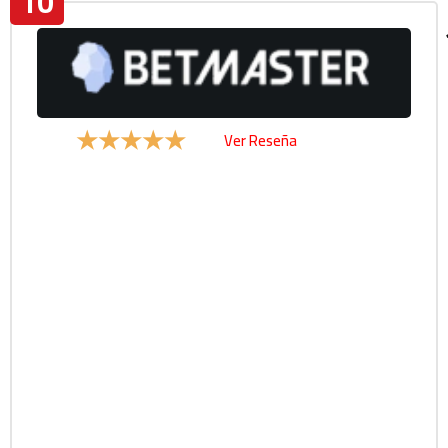
10
Ver Reseña
★★★★★