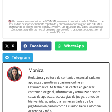
Haz una apuesta mínima de 200 MXN, con momios mínimos de 1.50 dentro de
los 30 días después de haberte registrado y obtén una apuesta gratis de 200 MXN,
ingresando el código promocional ZRW10M. Las apuestas anuladas, las apuestas
con apuestas gratuitas no aplican para la promoción. La apuesta caducará en el
lapso de 30 días.
X
Facebook
WhatsApp
Telegram
Monica
Redactora y editora de contenido especializada en
apuestas deportivas y casinos online en
Latinoamérica. Mi trabajo se centra en generar
contenido original, informativo y actualizado sobre
casas de apuestas, estrategias de juego, bonos de
bienvenida, adaptado a las necesidades de los
jugadores en países como Ecuador, Perú, Colombia,
Argentina y más.