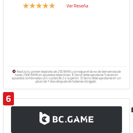
Ver Reseña
★★★★★
Realiza tu primer depósito de 250 MXN y consigue el bono de bienvenida de
hasta 2500 MXN en apuestas deportivas. El bono debe apostarse 5 veces en
apuestas combinadas con cuotas de 2 o superior. El bono debe apostarse en un
plazo de 7 días después de haberse otorgado.
6