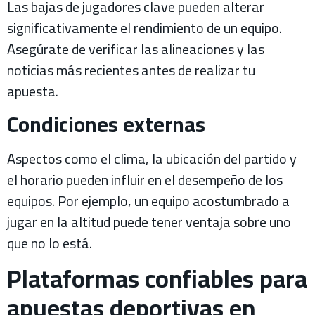
Las bajas de jugadores clave pueden alterar
significativamente el rendimiento de un equipo.
Asegúrate de verificar las alineaciones y las
noticias más recientes antes de realizar tu
apuesta.
Condiciones externas
Aspectos como el clima, la ubicación del partido y
el horario pueden influir en el desempeño de los
equipos. Por ejemplo, un equipo acostumbrado a
jugar en la altitud puede tener ventaja sobre uno
que no lo está.
Plataformas confiables para
apuestas deportivas en