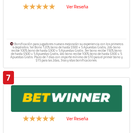
Ver Reseña
★★★★★
Bonificación para jugadores nuevos mejorarán su experiencia con los primeros
4 depósitos.1er Bono 120% bono de hasta $500 + 5 Apuestas Gratis, 2do bono
recibe 100% bono de hasta $300 + 5 Apuestas Gratis. 3er bono recibe 150% bono
de hasta $500 + 5 Apuestas Gratis, 4to bono recibe 100% bono de hasta $300 + 5
Apuestas Gratis. Plazo de 7 días con importe mínimo de $10 para el primer bono y
$15 para las 2das, 3ras y 4tas bonificaciones.
7
Ver Reseña
★★★★★