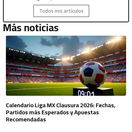
Todos mis artículos
Más noticias
Calendario Liga MX Clausura 2026: Fechas,
Partidos más Esperados y Apuestas
Recomendadas