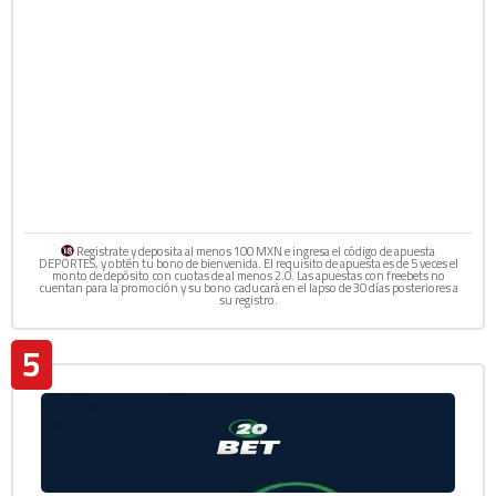
Registrate y deposita al menos 100 MXN e ingresa el código de apuesta
DEPORTES, y obtén tu bono de bienvenida. El requisito de apuesta es de 5 veces el
monto de depósito con cuotas de al menos 2.0. Las apuestas con freebets no
cuentan para la promoción y su bono caducará en el lapso de 30 días posteriores a
su registro.
5