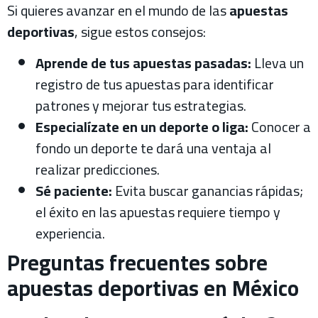
Si quieres avanzar en el mundo de las
apuestas
deportivas
, sigue estos consejos:
Aprende de tus apuestas pasadas:
Lleva un
registro de tus apuestas para identificar
patrones y mejorar tus estrategias.
Especialízate en un deporte o liga:
Conocer a
fondo un deporte te dará una ventaja al
realizar predicciones.
Sé paciente:
Evita buscar ganancias rápidas;
el éxito en las apuestas requiere tiempo y
experiencia.
Preguntas frecuentes sobre
apuestas deportivas en México