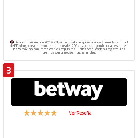
Depósito mínimo de 200 MXN, su requisito de apuesta es de 3 veces la cantidad
de FD otorgados con momios mínimos de -200 en apuestas combinadas y simples.
Plazo máximo para completar los requisitos 30 días después de su registro. Los
premios son únicos e intransferibles.
3
Ver Reseña
★★★★★