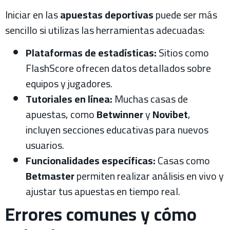
Iniciar en las
apuestas deportivas
puede ser más
sencillo si utilizas las herramientas adecuadas:
Plataformas de estadísticas:
Sitios como
FlashScore ofrecen datos detallados sobre
equipos y jugadores.
Tutoriales en línea:
Muchas casas de
apuestas, como
Betwinner
y
Novibet
,
incluyen secciones educativas para nuevos
usuarios.
Funcionalidades específicas:
Casas como
Betmaster
permiten realizar análisis en vivo y
ajustar tus apuestas en tiempo real.
Errores comunes y cómo