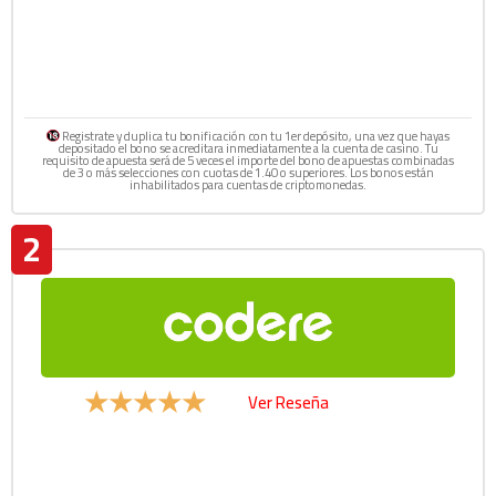
Registrate y duplica tu bonificación con tu 1er depósito, una vez que hayas
depositado el bono se acreditara inmediatamente a la cuenta de casino. Tu
requisito de apuesta será de 5 veces el importe del bono de apuestas combinadas
de 3 o más selecciones con cuotas de 1.40 o superiores. Los bonos están
inhabilitados para cuentas de criptomonedas.
2
Ver Reseña
★★★★★